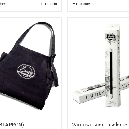
korvi
Detailid
Lisa korvi
 (BTAPRON)
Varuosa: soenduseleme