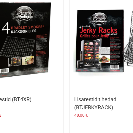
estid (BT4XR)
Lisarestid tihedad
(BTJERKYRACK)
€
48,00
€