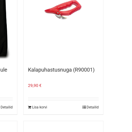
jule
Kalapuhastusnuga (R90001)
29,90
€
Detailid
Lisa korvi
Detailid