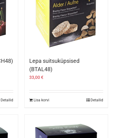
TCH48)
Lepa suitsuküpsised
(BTAL48)
33,00
€
Detailid
Lisa korvi
Detailid