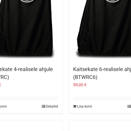
ekate 4-realisele ahjule
Kaitsekate 6-realisele ah
RC)
(BTWRC6)
€
59,00
€
korvi
Detailid
Lisa korvi