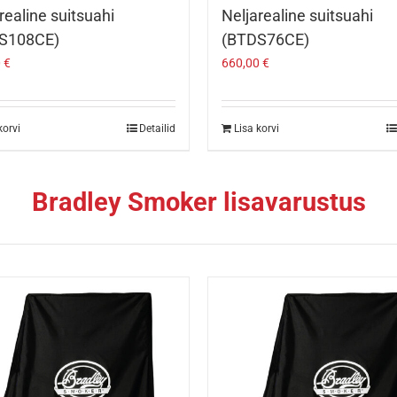
ealine suitsuahi
Neljarealine suitsuahi
S108CE)
(BTDS76CE)
0
€
660,00
€
korvi
Detailid
Lisa korvi
Bradley Smoker lisavarustus