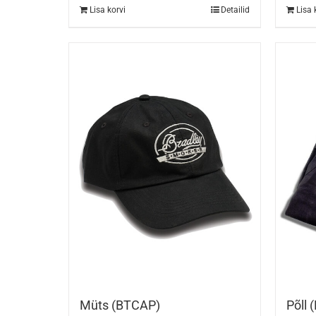
Lisa korvi
Detailid
Lisa 
Müts (BTCAP)
Põll