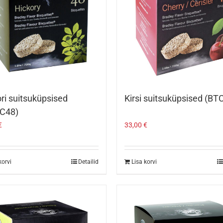
ri suitsuküpsised
Kirsi suitsuküpsised (B
C48)
€
33,00
€
korvi
Detailid
Lisa korvi