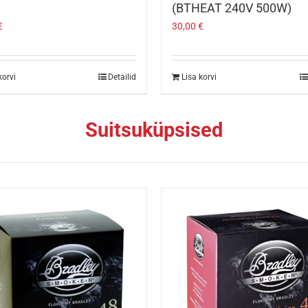
(BTHEAT 240V 500W)
€
30,00
€
korvi
Detailid
Lisa korvi
Suitsuküpsised