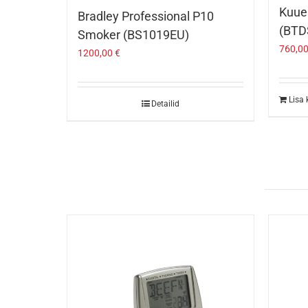
Kuuer
Bradley Professional P10
(BTD
Smoker (BS1019EU)
760,0
1200,00
€
Lisa 
Detailid