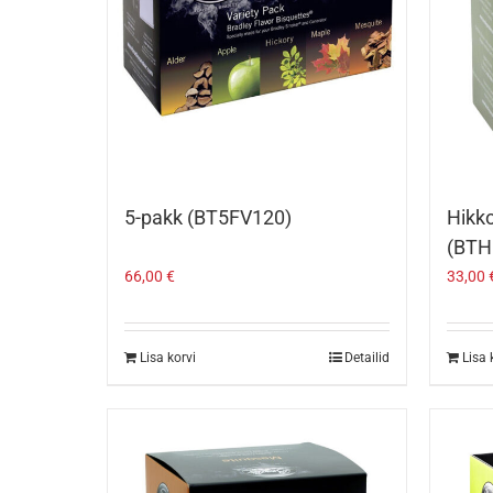
5-pakk (BT5FV120)
Hikko
(BTH
66,00
€
33,00
Lisa korvi
Detailid
Lisa 