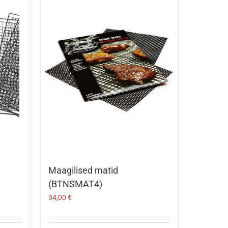
Maagilised matid
(BTNSMAT4)
34,00
€