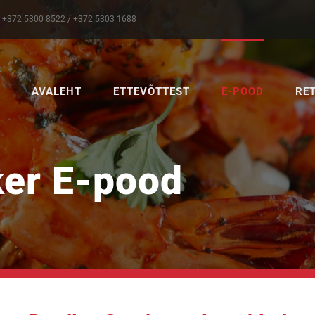
on: +372 5300 8522 / +372 5303 1688
AVALEHT
ETTEVÕTTEST
E-POOD
RE
er E-pood