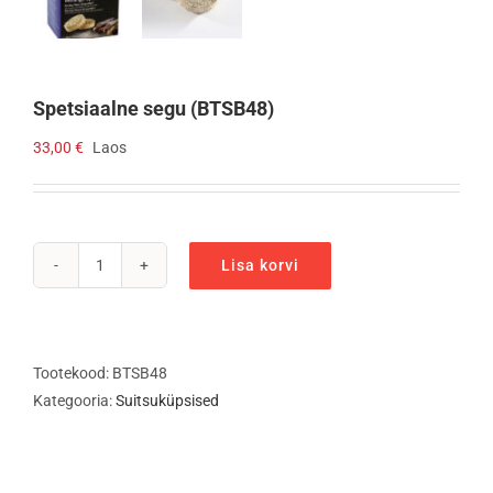
Spetsiaalne segu (BTSB48)
33,00
€
Laos
Lisa korvi
Spetsiaalne
segu
(BTSB48)
kogus
Tootekood:
BTSB48
Kategooria:
Suitsuküpsised