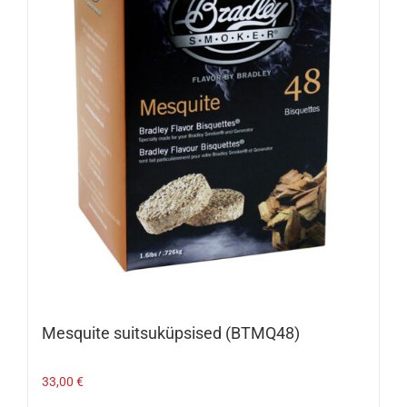
Mesquite suitsuküpsised (BTMQ48)
33,00
€