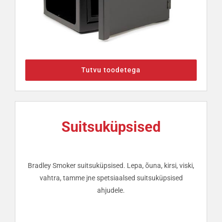
Tutvu toodetega
Suitsuküpsised
Bradley Smoker suitsuküpsised. Lepa, õuna, kirsi, viski,
vahtra, tamme jne spetsiaalsed suitsuküpsised
ahjudele.