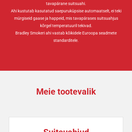
tavapärane suitsuahi.
Ahi kustutab kasutatud saepuruküpsise automaatselt, ei teki
mürgiseid gaase ja happeid, mis tavapärases suitsuahjus
kõrgel temperatuuril tekivad.
Bradley Smokeri ahi vastab kõikidele Euroopa seadmete
standarditele.
Meie tootevalik