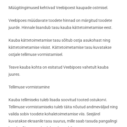
Müügitingimused kehtivad Veebipoest kaupade ostmisel.
Veebipoes müüdavate toodete hinnad on märgitud toodete
juurde. Hinnale lisandub tasu kauba kättetoimetamise eest.
Kauba kättetoimetamise tasu sõltub ostja asukohast ning
kättetoimetamise viisist. Kättetoimetamise tasu kuvatakse
ostjale tellimuse vormistamisel.
Teave kauba kohta on esitatud Veebipoes vahetult kauba
juures.
Tellimuse vormistamine
Kauba tellimiseks tuleb lisada soovitud tooted ostukorvi.
Tellimuse vormistamiseks tuleb täita nõutud andmeväljad ning
valida sobiv toodete kohaletoimetamise viis. Seejärel
kuvatakse ekraanile tasu suurus, mille saab tasuda pangalingi