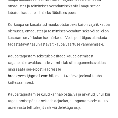
omadustes ja toimimises veendumiseks viisil nagu see on
lubatud kauba testimiseks füüsilises poes.
Kui kaupa on kasutatud muuks otstarbeks kui on vajalik kauba
olemuses, omadustes ja toimimises veendumiseks või sellel on
kasutamise või kulumise märke, on Veebipoel õigus alandada
tagastatavat tasu vastavalt kauba väärtuse vähenemisele.
Kauba tagastamiseks tuleb esitada kauba ostmisest
taganemise avaldus, mille vormi leiab siit: taganemisavaldus
ning saata see e-posti aadressile
bradleyeesti@gmail.com
hiljemalt 14 päeva jooksul kauba
kättesaamisest.
Kauba tagastamise kulud kannab ostja, välja arvatud juhul, kui
tagastamise põhjus seisneb asjaolus, et tagastamisele kuuluv
asi ei vasta tellitule (nt vale või defektiga asi).