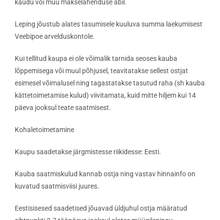
kaudu või muu makselahenduse abil.
Leping jõustub alates tasumisele kuuluva summa laekumisest
Veebipoe arvelduskontole.
Kui tellitud kaupa ei ole võimalik tarnida seoses kauba
lõppemisega või muul põhjusel, teavitatakse sellest ostjat
esimesel võimalusel ning tagastatakse tasutud raha (sh kauba
kättetoimetamise kulud) viivitamata, kuid mitte hiljem kui 14
päeva jooksul teate saatmisest.
Kohaletoimetamine
Kaupu saadetakse järgmistesse riikidesse: Eesti.
Kauba saatmiskulud kannab ostja ning vastav hinnainfo on
kuvatud saatmisviisi juures.
Eestisisesed saadetised jõuavad üldjuhul ostja määratud