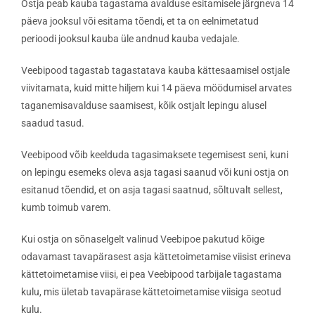
Ostja peab kauba tagastama avalduse esitamisele järgneva 14
päeva jooksul või esitama tõendi, et ta on eelnimetatud
perioodi jooksul kauba üle andnud kauba vedajale.
Veebipood tagastab tagastatava kauba kättesaamisel ostjale
viivitamata, kuid mitte hiljem kui 14 päeva möödumisel arvates
taganemisavalduse saamisest, kõik ostjalt lepingu alusel
saadud tasud.
Veebipood võib keelduda tagasimaksete tegemisest seni, kuni
on lepingu esemeks oleva asja tagasi saanud või kuni ostja on
esitanud tõendid, et on asja tagasi saatnud, sõltuvalt sellest,
kumb toimub varem.
Kui ostja on sõnaselgelt valinud Veebipoe pakutud kõige
odavamast tavapärasest asja kättetoimetamise viisist erineva
kättetoimetamise viisi, ei pea Veebipood tarbijale tagastama
kulu, mis ületab tavapärase kättetoimetamise viisiga seotud
kulu.