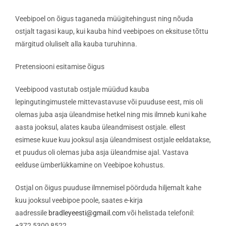
Veebipoel on õigus taganeda müügitehingust ning nõuda
ostjalt tagasi kaup, kui kauba hind veebipoes on eksituse tõttu
märgitud oluliselt alla kauba turuhinna.
Pretensiooni esitamise õigus
Veebipood vastutab ostjale müüdud kauba
lepingutingimustele mittevastavuse või puuduse eest, mis oli
olemas juba asja üleandmise hetkel ning mis ilmneb kuni kahe
aasta jooksul, alates kauba üleandmisest ostjale. ellest
esimese kuue kuu jooksul asja üleandmisest ostjale eeldatakse,
et puudus oli olemas juba asja üleandmise ajal. Vastava
eelduse ümberlükkamine on Veebipoe kohustus.
Ostjal on õigus puuduse ilmnemisel pöörduda hiljemalt kahe
kuu jooksul veebipoe poole, saates e-kirja
aadressile
bradleyeesti@gmail.com
või helistada telefonil:
+372 5300 8522.