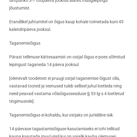
sihtpunkti 3-7 tööpäeva jooksul alates müügilepingu
jõustumist.
Erandlikel juhtumitel on õigus kaup kohale toimetada kuni 45
kalendripäeva jooksul.
Taganemisõigus
Pärast tellimuse kättesaamist on ostjal õigus e-poes sõlmitud
lepingust taganeda 14 päeva jooksul
[olenevalt toodetest ei pruugi ostjal taganemise õigust olla,
vastavad tooted ja teenused tuleb sellisel juhul loetleda ning
need peavad vastama võlaõigusseaduse § 53 lg-s 4 loetletud
tingimustele].
Taganemisõigus ei kohaldu, kui ostjaks on juriidiline isik.
14-päevase tagastamisõiguse kasutamiseks ei tohi tellitud
kaupa kasutada muul viisil kui on vajalik kauba olemuses,