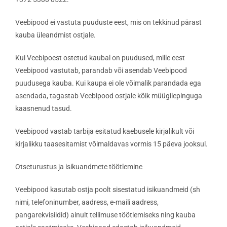
Veebipood ei vastuta puuduste eest, mis on tekkinud pärast
kauba üleandmist ostjale.
Kui Veebipoest ostetud kaubal on puudused, mille eest
Veebipood vastutab, parandab või asendab Veebipood
puudusega kauba. Kui kaupa ei ole võimalik parandada ega
asendada, tagastab Veebipood ostjale kõik müügilepinguga
kaasnenud tasud.
Veebipood vastab tarbija esitatud kaebusele kirjalikult või
kirjalikku taasesitamist võimaldavas vormis 15 päeva jooksul.
Otseturustus ja isikuandmete töötlemine
Veebipood kasutab ostja poolt sisestatud isikuandmeid (sh
nimi, telefoninumber, aadress, e-maili aadress,
pangarekvisiidid) ainult tellimuse töötlemiseks ning kauba