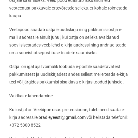
ostjale saatmiseks. Veebipood edastab isikuandmeid
veoteenust pakkuvale ettevõtetele selleks, et kohale toimetada
kaupa.
Veebipood saadab ostjale uudiskirju ning pakkumisi ostja e-
maili aadressile ainult juhul, kui ostja on selleks avaldanud
soovi sisestades veebilehel e-kirja aadressi ning andnud teada
oma soovist otsepostituse teadete saamiseks.
Ostjal on igal ajal võimalik loobuda e-postile saadetavatest
pakkumistest ja uudiskirjadest andes sellest meile teada e-kirja
teel või järgides pakkumisi sisaldava e-kirjas toodud juhiseid.
Vaidluste lahendamine
Kui ostjal on Veebipoe osas pretensioone, tuleb need saata e-
kirja aadressile
bradleyeesti@gmail.com
või helistada telefonil:
+372 5300 8522