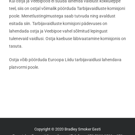
Kui ostja ja Veebipood ei suuda lahenda vaidlust kokkuleppe
teel, siis on ostjal võimalik pöörduda Tarbijavaidluste komisjoni
poole. Menetlustingimustega saab tutvuda ning avaldust
esitada siin. Tarbijavaidluste komisjoni pädevuses on
lahendada ostja ja Veebipoe vahel sõlmitud lepingust
tulenevaid vaidlusi. Ostja kaebuse läbivaatamine komisjonis on
tasuta.
Ostja võib pöörduda Euroopa Liidu tarbijavaidlusi lahendava
platvormi poole.
Copyright © 2020 Bradley Smoker Eesti